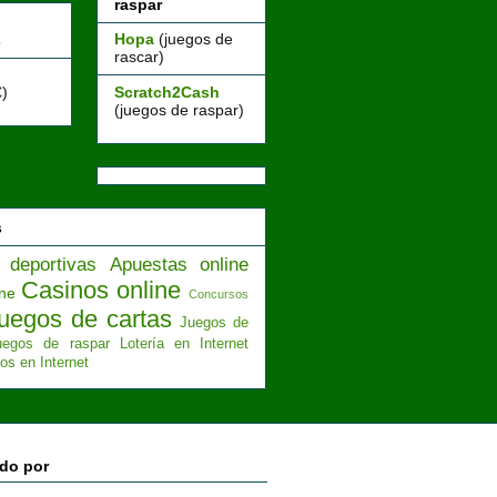
raspar
Hopa
(juegos de
s
rascar)
)
Scratch2Cash
(juegos de raspar)
s
 deportivas
Apuestas online
Casinos online
ine
Concursos
uegos de cartas
Juegos de
uegos de raspar
Lotería en Internet
os en Internet
ado por