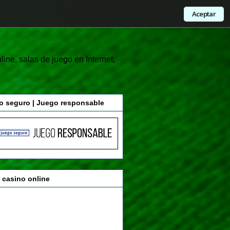
Aceptar
ine, salas de juego en Internet,
go seguro | Juego responsable
 casino online