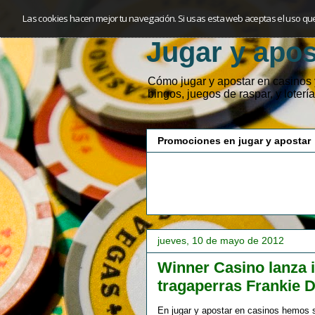
Las cookies hacen mejor tu navegación. Si usas esta web aceptas el uso qu
Jugar y apos
Cómo jugar y apostar en casinos y
bingos, juegos de raspar, y lotería
Promociones en jugar y apostar
jueves, 10 de mayo de 2012
Winner Casino lanza 
tragaperras Frankie D
En jugar y apostar en casinos hemos 