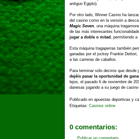
antiguo Egipto).
Por otro lado, Winner Casino ha lanzad
del casino como en la versión a desca
Magic Seven
, una máquina tragamone
de las más interesantes funcionalidad
jugar a doble o mitad
, permitiendo a
Esta máquina tragaperras también perm
ganadas por el jockey Frankie Dettori,
a las carreras de caballos.
Para terminar sólo deciros que desde
dejéis pasar la oportunidad de gan
lejos, el pasado 6 de noviembre de 2
danesas jugando a su juego de casino 
Publicado en apuestas deportivas y c
Etiquetas:
Casinos online
0 comentarios:
Publicar un comentario