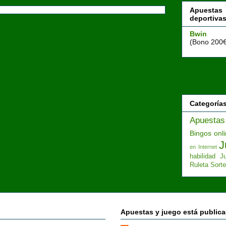
Apuestas
deportiva
Bwin
(Bono 200€
Categoría
Apuestas
Bingos onl
J
en Internet
habilidad
J
Ruleta
Sorte
Apuestas y juego está public